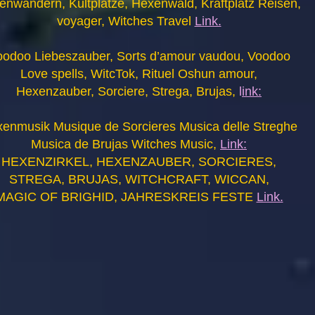
enwandern, Kultplätze, Hexenwald, Kraftplatz Reisen,
voyager, Witches Travel
Link.
oodoo Liebeszauber, Sorts d’amour vaudou, Voodoo
Love spells, WitcTok, Rituel Oshun amour,
Hexenzauber, Sorciere, Strega, Brujas,
l
ink:
enmusik Musique de Sorcieres Musica delle Streghe
Musica de Brujas Witches Music,
Link:
HEXENZIRKEL, HEXENZAUBER, SORCIERES,
STREGA, BRUJAS, WITCHCRAFT, WICCAN,
MAGIC OF BRIGHID, JAHRESKREIS FESTE
Link.