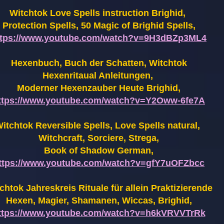
Witchtok Love Spells instruction Brighid,
Protection Spells, 50 Magic of Brighid Spells,
ttps://www.youtube.com/watch?v=9H3dBZp3ML4
Hexenbuch, Buch der Schatten, Witchtok
Hexenritaual Anleitungen,
Moderner Hexenzauber Heute Brighid,
ttps://www.youtube.com/watch?v=Y2Oww-6fe7A
itchtok Reversible Spells, Love Spells natural,
Witchcraft, Sorciere, Strega,
Book of Shadow German,
ttps://www.youtube.com/watch?v=gfY7uOFZbcc
chtok Jahreskreis Rituale für allein Praktizierende
Hexen,
Magier, Shamanen, Wiccas, Brighid,
ttps://www.youtube.com/watch?v=h6kVRVVTrRk