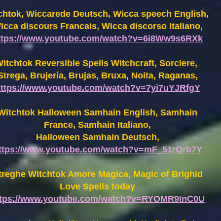
chtok, Wiccarede Deutsch, Wicca speech English,
icca discours Francais, Wicca discorso Italiano,
ttps://www.youtube.com/watch?v=6i8Ww9s6RXk
itchtok Reversible Spells Witchcraft, Sorciere,
Strega, Brujería, Brujas, Bruxa, Noita, Raganas,
ttps://www.youtube.com/watch?v=7yi7uYJRfgY
Witchtok Halloween Samhain English, Samhain
France,
Samhain Italiano,
Halloween Samhain Deutsch,
ttps://www.youtube.com/watch?v=mF_51rQrb7Y
treghe Witchtok Amore Magica, Magic of Brighid
Love Spells today
ttps://www.youtube.com/watch?v=RYOMR9InC0U