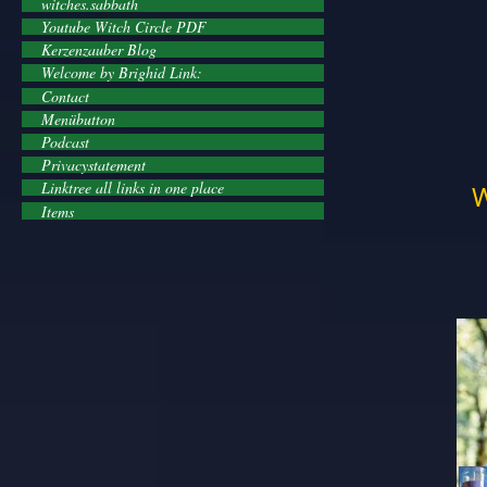
witches.sabbath
Youtube Witch Circle PDF
Kerzenzauber Blog
Welcome by Brighid Link:
Contact
Menübutton
Podcast
Privacystatement
Linktree all links in one place
W
Items