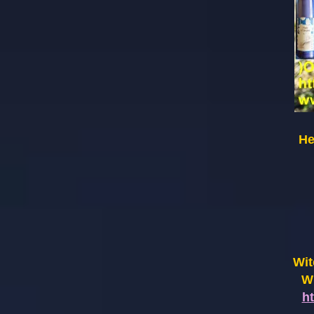
He
Wit
Wi
h