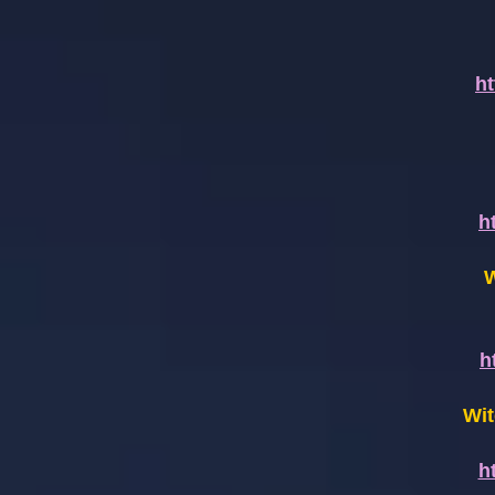
h
h
W
h
Wit
h