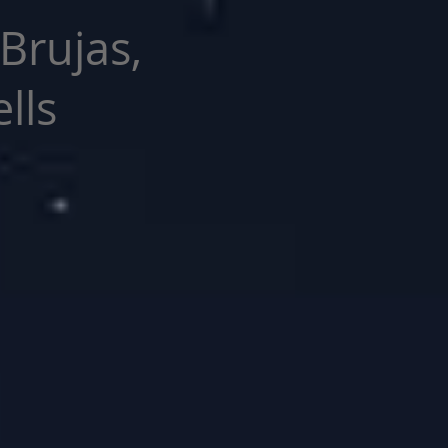
 Brujas,
lls