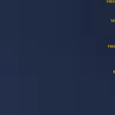
Hex
V
Hex