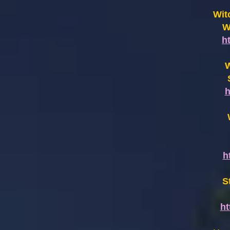
Wit
W
h
W
h
h
S
h