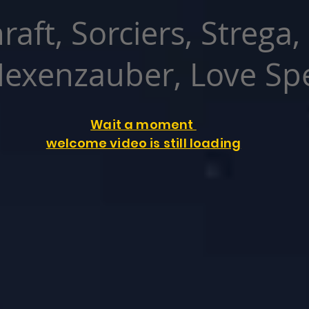
raft, Sorciers, Strega,
exenzauber, Love Spe
Wait a moment
welcome video is still loading