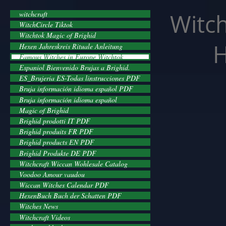
facebook-domain-verification=cvcpizmtgksq5fcmew8rd7c26oubyk
Witch
witchcraft
WitchCircle Tiktok
Witchtok Magic of Brighid
H
Hexen Jahreskreis Rituale Anleitung
Famous Witches in Europe Witchtok
Espaniol Bienvenido Brujas a Brighid.
ES_Brujeria ES-Todas linstrucciones PDF
Bruja información idioma español PDF
Bruja información idioma español
Magic of Brighid
Brighid prodotti IT PDF
Brighid produits FR PDF
Brighid products EN PDF
Brighid Produkte DE PDF
Witchcraft Wiccan Wohlesale Catalog
Voodoo Amour vaudou
Wiccan Witches Calendar PDF
HexenBuch Buch der Schatten PDF
Witches News
Witchcraft Videos